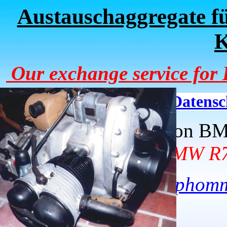
Austauschaggregate 
K
Our exchange service fo
Datensc
Hier einige Fotos von 
here photos of BMW R7
hphom