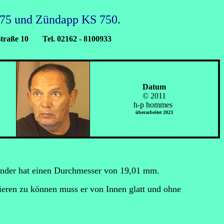
R75 und Zündapp KS 750.
ße 10 Tel. 02162 - 8100933
Datum
© 2011
h-p hommes
überarbeitet 2023
nder hat einen Durchmesser von 19,01 mm.
ieren zu können muss er von Innen glatt und ohne