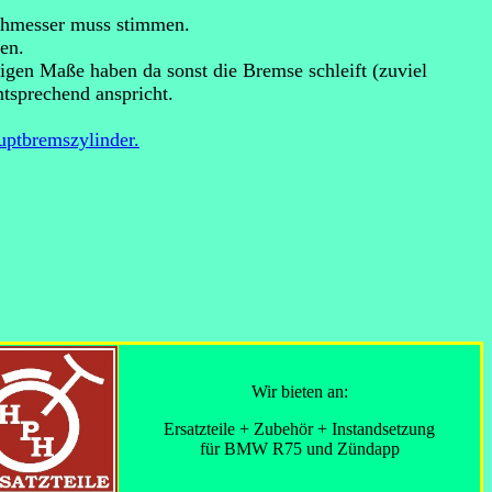
chmesser muss stimmen.
en.
tigen Maße haben da sonst die Bremse schleift (zuviel
ntsprechend anspricht.
uptbremszylinder.
Wir bieten an:
Ersatzteile + Zubehör + Instandsetzung
für BMW R75 und Zündapp