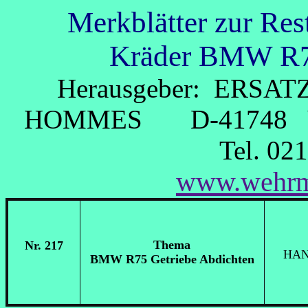
Merkblätter zur Res
Kräder BMW R7
Herausgeber: ERSAT
HOMMES D-41748 VI
Tel. 02
www.wehrm
Thema
Nr. 217
H
AN
BMW R75 Getriebe Abdichten