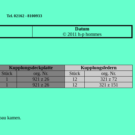
Tel. 02162 - 8100933
Datum
© 2011 h-p hommes
Kupplungsdeckplatte
Kupplungsfedern
Stück
org. Nr.
Stück
org. Nr.
1
921 z 26
12
321 z 72
1
921 z 26
12
321 z 151
bau kamen.