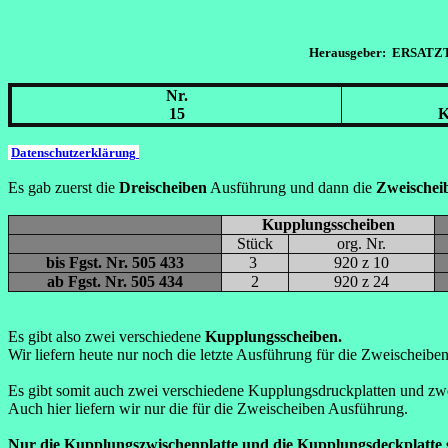
Herausgeber: ERSATZ
Nr.
15
K
Datenschutzerklärung
Es gab zuerst die
Dreischeiben
Ausführung und dann die
Zweischei
Kupplungsscheiben
Stück
org. Nr.
bis Fgst. Nr. 505 433
3
920 z 10
ab Fgst. Nr. 505 434
2
920 z 24
Es gibt also zwei verschiedene
Kupplungsscheiben.
Wir liefern heute nur noch die letzte Ausführung für die Zweischeib
Es gibt somit auch zwei verschiedene Kupplungsdruckplatten und zwe
Auch hier liefern wir nur die für die Zweischeiben Ausführung.
Nur die Kupplungszwischenplatte und die Kupplungsdeckplatte s