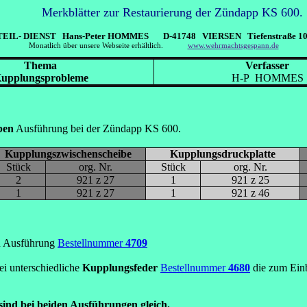
Merkblätter zur Restaurierung der Zündapp KS 600.
TEIL- DIENST Hans-Peter HOMMES D-41748 VIERSEN Tiefenstraße 10 
Monatlich über unsere Webseite erhältlich.
www.wehrmachtsgespann.de
Thema
Verfasser
upplungsprobleme
H-P HOMMES
ben
Ausführung bei der Zündapp KS 600.
Kupplungszwischenscheibe
Kupplungsdruckplatte
Stück
org. Nr.
Stück
org. Nr.
2
921 z 27
1
921 z 25
1
921 z 27
1
921 z 46
en Ausführung
Bestellnummer
4709
i unterschiedliche
Kupplungsfeder
Bestellnummer
4680
die zum Ein
ind bei beiden Ausführungen gleich.