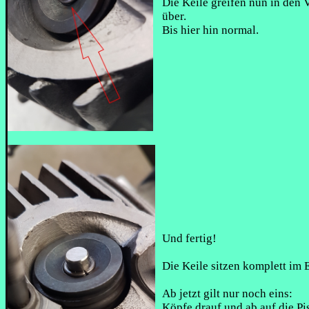
Die Keile greifen nun in den V
über.
Bis hier hin normal.
Und fertig!
Die Keile sitzen komplett im E
Ab jetzt gilt nur noch eins:
Köpfe drauf und ab auf die Pi