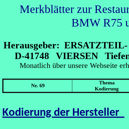
Merkblätter zur Restau
BMW R75 un
Herausgeber: ERSATZTEI
D-41748 VIERSEN Tiefens
Monatlich über unsere Webseit
Thema
Nr. 69
Kodierung
K
odierung der Hersteller