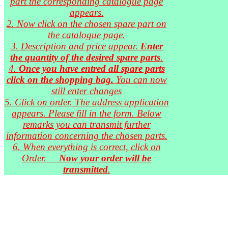
part the corresponding catalogue page
appears.
2. Now click on the chosen spare part on
the catalogue page.
3. Description and price appear.
Enter
the quantity of the desired spare parts
.
4.
Once you have entred all spare parts
click on the shopping bag.
You can now
still enter changes
5. Click on order. The address application
appears. Please fill in the form. Below
remarks you can transmit further
information concerning the chosen parts.
6. When everything is correct, click on
Order.
Now your order will be
transmitted
.