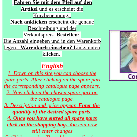
Fahren Sie mit dem Pfeil auf den
Artikel
und es erscheint die
Kurzbenennung.
Nach anklicken
erscheint die genaue
Beschreibung und der
Verkaufspreis.
Bestellen
:
Die Anzahl eingeben und in den Warenkorb
legen.
Warenkorb einsehen?
Links unten
klicken.
English
1. Down on this site you can choose the
spare parts. After clicking on the spare part
the corresponding catalogue page appears.
2. Now click on the chosen spare part on
the catalogue page.
3. Description and price appear.
Enter the
quantity of the desired spare parts
.
4.
Once you have entred all spare parts
click on the shopping bag.
You can now
still enter changes