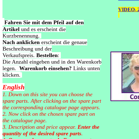
VIDEO- 2
Fahren Sie mit dem Pfeil auf den
Artikel
und es erscheint die
Kurzbenennung.
Nach anklicken
erscheint die genaue
Beschreibung und der
Verkaufspreis.
Bestellen
:
Die Anzahl eingeben und in den Warenkorb
legen.
Warenkorb einsehen?
Links unten
klicken.
English
1. Down on this site you can choose the
spare parts. After clicking on the spare part
the corresponding catalogue page appears.
2. Now click on the chosen spare part on
the catalogue page.
3. Description and price appear.
Enter the
quantity of the desired spare parts
.