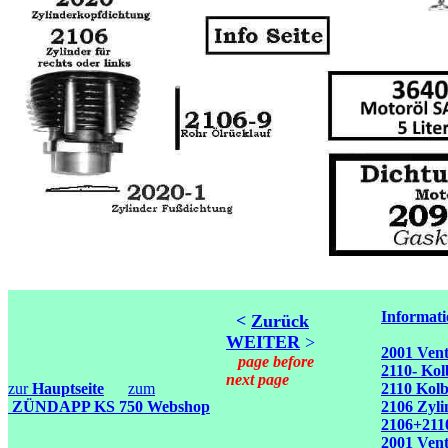
Informati
<
Zurück
WEITER
>
2001 Venti
page before
2110- Kol
next page
zur
Hauptseite
zum
2110 Kolb
ZÜNDAPP KS 750 Webshop
2106 Zyli
2106+2110
2001 Vent