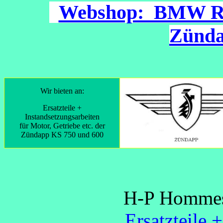
Webshop: BMW R
Zünda
Wir bieten an:
Ersatzteile +
Instandsetzungsarbeiten
für Motor, Getriebe etc. der
Zündapp KS 750 und 600
H-P Hommes 
Ersatzteile 