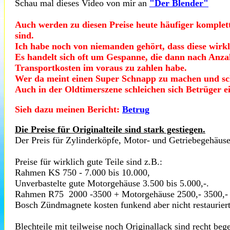
Schau mal dieses Video von mir an
"Der Blender"
Auch werden zu diesen Preise heute häufiger komplet
sind.
Ich habe noch von niemanden gehört, dass diese wirk
Es handelt sich oft um Gespanne, die dann nach Anz
Transportkosten im voraus zu zahlen habe.
Wer da meint einen Super Schnapp zu machen und schne
Auch in der Oldtimerszene schleichen sich Betrüger e
Sieh dazu meinen Bericht:
Betrug
Die Preise für Originalteile sind stark gestiegen.
Der Preis für Zylinderköpfe, Motor- und Getriebegehäuset
Preise für wirklich gute Teile sind z.B.:
Rahmen KS 750 - 7.000 bis 10.000,
Unverbastelte gute Motorgehäuse 3.500 bis 5.000,-.
Rahmen R75 2000 -3500 + Motorgehäuse 2500,- 3500,- 
Bosch
Zündmagnete kosten funkend aber nicht restauriert
Blechteile mit teilweise noch Originallack sind recht be