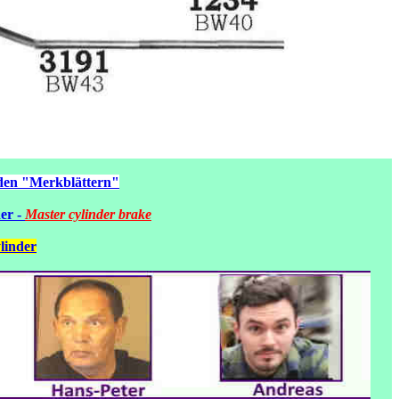
 den "Merkblättern"
er -
Master cylinder brake
linder