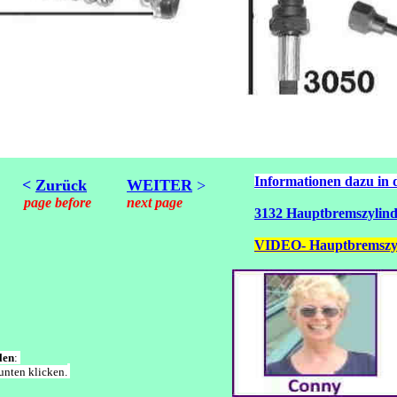
Informationen dazu in
<
Zurück
WEITER
>
page before next page
3132 Hauptbremszylind
VIDEO- Hauptbremszy
len
:
unten klicken.