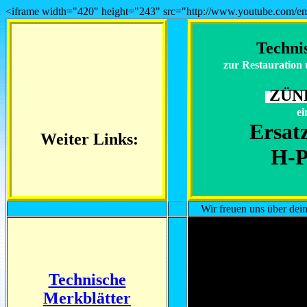
<iframe width="420" height="243" src="http://www.youtube.com/
Techni
zur Restauration
ZÜND
ei
Ersat
Weiter Links:
H-
Wir freuen uns über de
Technische
Merkblätter