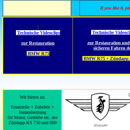
If you like it, p
Technische Videocl
Technische Videoclips
zur Restauration un
zur Restauration
sicheren Fahren d
BMW R75
BMW R75 + Zündapp 
Wir bieten an:
Ersatzteile + Zubehör +
Instandsetzung
für Motor, Getriebe etc. der
Zündapp KS 750 und 600