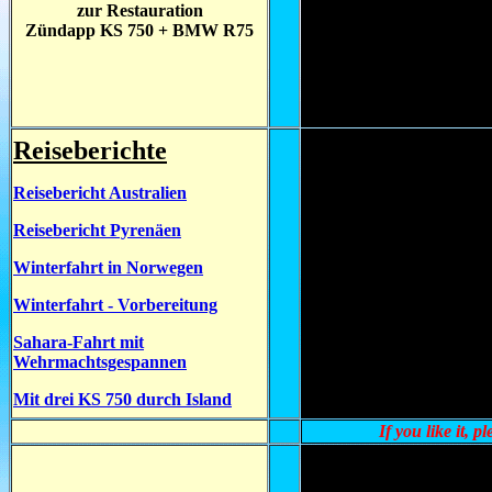
zur Restauration
Zündapp KS 750 + BMW R75
Reiseberichte
Reisebericht Australien
Reisebericht Pyrenäen
Winterfahrt in Norwegen
Winterfahrt - Vorbereitung
Sahara-Fahrt mit
Wehrmachtsgespannen
Mit drei KS 750 durch Island
If you like it, p